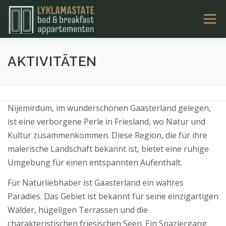
Ga
Menu
naar
de
inhoud
LYKLAMASTATE
OVERNACHTEN
KAMERS
AKTIVITÄTEN
TARIEVEN & BOEKEN
ACTIVITEITEN
CONTACT
Nijemirdum, im wunderschönen Gaasterland gelegen,
ist eine verborgene Perle in Friesland, wo Natur und
NL
Kultur zusammenkommen. Diese Region, die für ihre
malerische Landschaft bekannt ist, bietet eine ruhige
Umgebung für einen entspannten Aufenthalt.
Für Naturliebhaber ist Gaasterland ein wahres
Paradies. Das Gebiet ist bekannt für seine einzigartigen
Wälder, hügeligen Terrassen und die
charakteristischen friesischen Seen. Ein Spaziergang