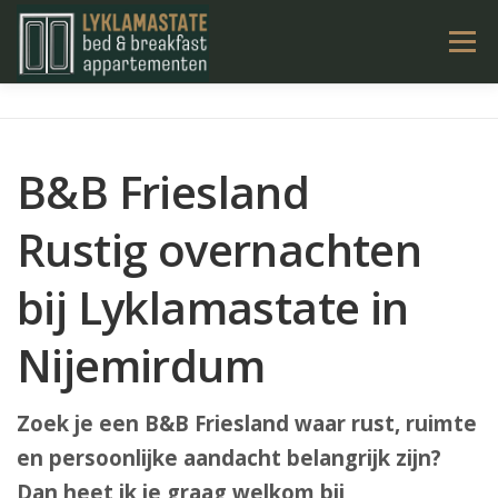
Ga
Menu
naar
de
inhoud
LYKLAMASTATE
OVERNACHTEN
KAMERS
B&B Friesland
TARIEVEN & BOEKEN
ACTIVITEITEN
CONTACT
Rustig overnachten
NL
bij Lyklamastate in
Nijemirdum
Zoek je een B&B Friesland waar rust, ruimte
en persoonlijke aandacht belangrijk zijn?
Dan heet ik je graag welkom bij