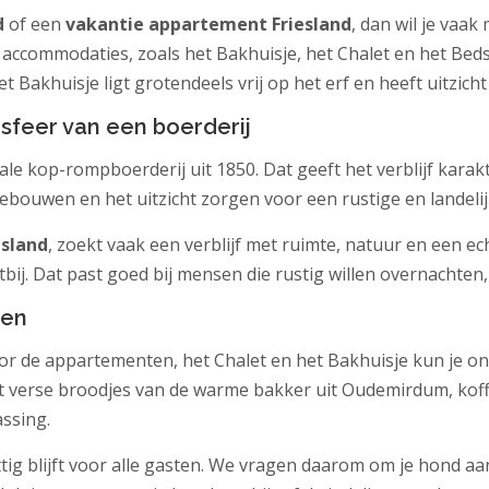
d
of een
vakantie appartement Friesland
, dan wil je vaak
e accommodaties, zoals het Bakhuisje, het Chalet en het Be
et Bakhuisje ligt grotendeels vrij op het erf en heeft uitzich
sfeer van een boerderij
e kop-rompboerderij uit 1850. Dat geeft het verblijf karakt
gebouwen en het uitzicht zorgen voor een rustige en landelij
esland
, zoekt vaak een verblijf met ruimte, natuur en een echt 
tbij. Dat past goed bij mensen die rustig willen overnachten,
den
oor de appartementen, het Chalet en het Bakhuisje kun je on
t verse broodjes van de warme bakker uit Oudemirdum, koffie,
ssing.
ttig blijft voor alle gasten. We vragen daarom om je hond aa