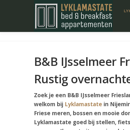
Ga
naar
LY
de
inhoud
B&B IJsselmeer Fr
Rustig overnacht
Zoek je een B&B IJsselmeer Frieslan
welkom bij
Lyklamastate
in Nijemir
Friese meren, bossen en mooie dor
Lyklamastate goed bij stellen, fiet