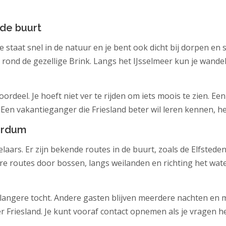
 de buurt
Je staat snel in de natuur en je bent ook dicht bij dorpen en
ond de gezellige Brink. Langs het IJsselmeer kun je wandelen
ordeel. Je hoeft niet ver te rijden om iets moois te zien. Ee
n vakantieganger die Friesland beter wil leren kennen, heef
irdum
aars. Er zijn bekende routes in de buurt, zoals de Elfstede
re routes door bossen, langs weilanden en richting het wat
en langere tocht. Andere gasten blijven meerdere nachten en
Friesland. Je kunt vooraf contact opnemen als je vragen hebt