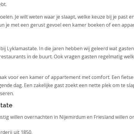
bt.
oelen. Je wilt weten waar je slaapt, welke keuze bij je past
o kun je met een gerust gevoel een kamer boeken of een app
bij Lyklamastate. In die jaren hebben wij geleerd wat gasten
 restaurants in de buurt. Ook vragen gasten regelmatig wel
vaak voor een kamer of appartement met comfort. Een fietser 
ende dag. Een zakelijke gast zoekt een nette plek om te sl
iseren.
tate
stig willen overnachten in Nijemirdum en Friesland willen o
derij uit 1850.