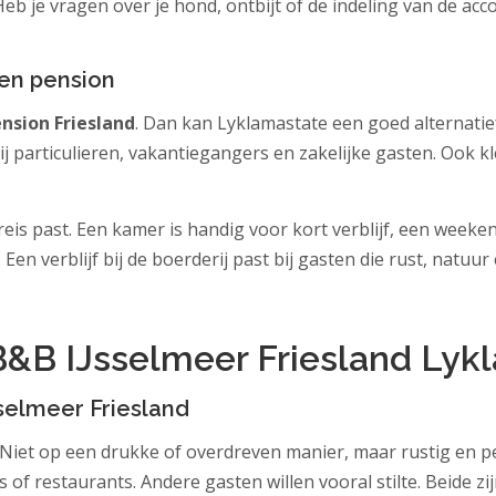
b je vragen over je hond, ontbijt of de indeling van de acc
een pension
nsion Friesland
. Dan kan Lyklamastate een goed alternatief
 bij particulieren, vakantiegangers en zakelijke gasten. Oo
w reis past. Een kamer is handig voor kort verblijf, een week
 Een verblijf bij de boerderij past bij gasten die rust, natuur
&B IJsselmeer Friesland Lyk
sselmeer Friesland
lt. Niet op een drukke of overdreven manier, maar rustig en 
 of restaurants. Andere gasten willen vooral stilte. Beide z