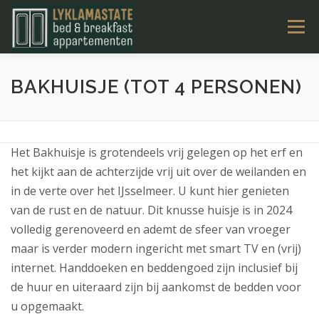
Ga
Menu
naar
de
inhoud
LYKLAMASTATE
OVERNACHTEN
KAMERS
BAKHUISJE (TOT 4 PERSONEN)
TARIEVEN & BOEKEN
ACTIVITEITEN
CONTACT
Het Bakhuisje is grotendeels vrij gelegen op het erf en
het kijkt aan de achterzijde vrij uit over de weilanden en
NL
in de verte over het IJsselmeer. U kunt hier genieten
van de rust en de natuur. Dit knusse huisje is in 2024
volledig gerenoveerd en ademt de sfeer van vroeger
maar is verder modern ingericht met smart TV en (vrij)
internet. Handdoeken en beddengoed zijn inclusief bij
de huur en uiteraard zijn bij aankomst de bedden voor
u opgemaakt.