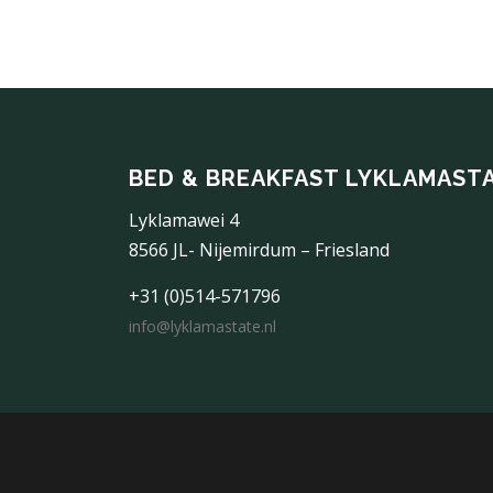
BED & BREAKFAST LYKLAMAST
Lyklamawei 4
8566 JL- Nijemirdum – Friesland
+31 (0)514-571796
info@lyklamastate.nl