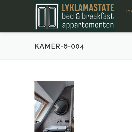
Ga
naar
LY
de
inhoud
KAMER-6-004