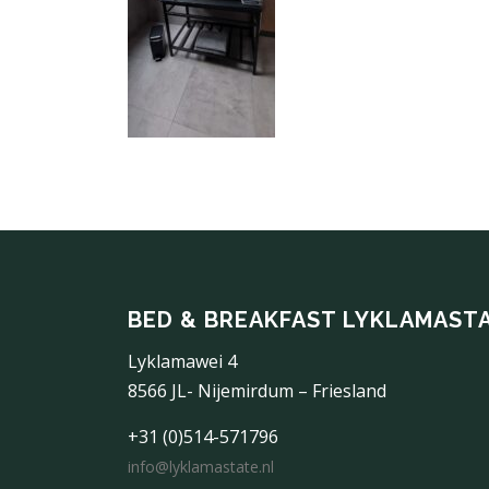
BED & BREAKFAST LYKLAMAST
Lyklamawei 4
8566 JL- Nijemirdum – Friesland
+31 (0)514-571796
info@lyklamastate.nl