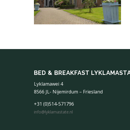
BED & BREAKFAST LYKLAMAST
Lyklamawei 4
8566 JL- Nijemirdum – Friesland
+31 (0)514-571796
info@lyklamastate.nl