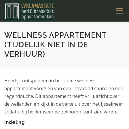
Ga
Menu
naar
de
inhoud
LYKLAMASTATE
OVERNACHTEN
KAMERS
WELLNESS APPARTEMENT
(TIJDELIJK NIET IN DE
VERHUUR)
TARIEVEN & BOEKEN
ACTIVITEITEN
CONTACT
NL
Heerlijk ontspannen in het ruime wellness
appartement voorzien van een infrarood sauna en een
regendouche. Dit appartement heeft vrij uitzicht over
de weilanden en kijkt in de verte uit over het IJsselmeer
zodat u bij helder weer de zeilboten kunt zien varen.
Indeling