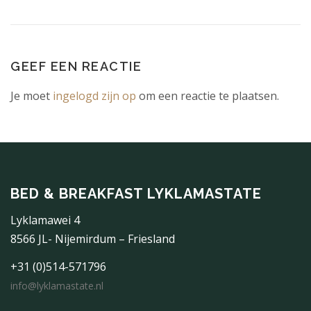
GEEF EEN REACTIE
Je moet
ingelogd zijn op
om een reactie te plaatsen.
BED & BREAKFAST LYKLAMASTATE
Lyklamawei 4
8566 JL- Nijemirdum – Friesland
+31 (0)514-571796
info@lyklamastate.nl