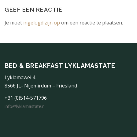
GEEF EEN REACTIE
Je moet
ingelogd zijn op
om een reactie te plaatsen.
BED & BREAKFAST LYKLAMASTATE
Lyklamawei 4
8566 JL- Nijemirdum – Friesland
+31 (0)514-571796
info@lyklamastate.nl