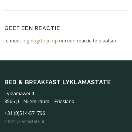
GEEF EEN REACTIE
Je moet
ingelogd zijn op
om een reactie te plaatsen.
BED & BREAKFAST LYKLAMASTATE
Lyklamawei 4
8566 JL- Nijemirdum – Friesland
+31 (0)514-571796
info@lyklamastate.nl