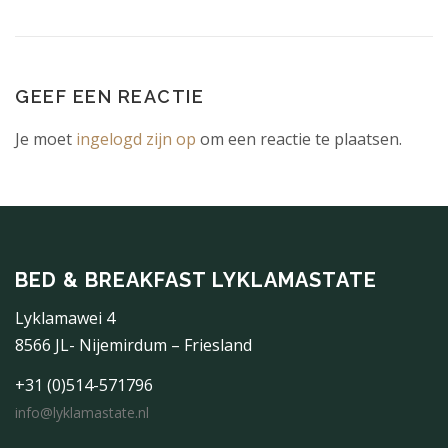
GEEF EEN REACTIE
Je moet
ingelogd zijn op
om een reactie te plaatsen.
BED & BREAKFAST LYKLAMASTATE
Lyklamawei 4
8566 JL- Nijemirdum – Friesland
+31 (0)514-571796
info@lyklamastate.nl