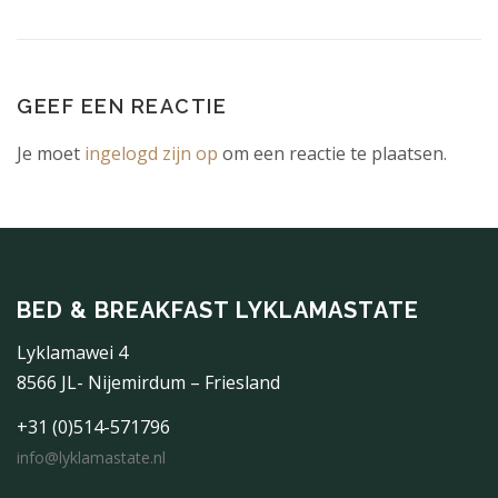
GEEF EEN REACTIE
Je moet
ingelogd zijn op
om een reactie te plaatsen.
BED & BREAKFAST LYKLAMASTATE
Lyklamawei 4
8566 JL- Nijemirdum – Friesland
+31 (0)514-571796
info@lyklamastate.nl